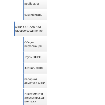
прайс-лист
сертификаты
ХПВХ CORZAN под
клеевое соединение
Общая
информация
Трубы ХПВХ
Фитинги ХПВХ
Запорная
арматура ХПВХ
Инструмент и
аксессуары для
монтажа