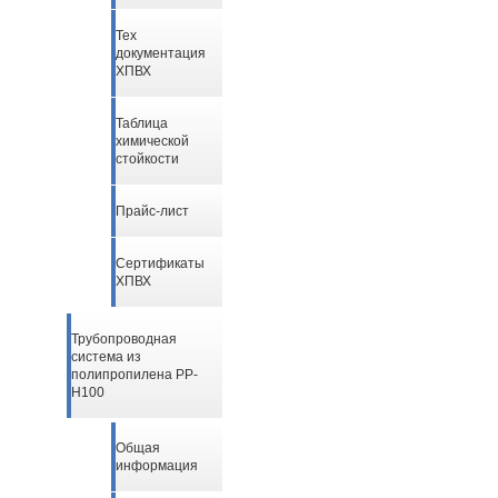
Тех
документация
ХПВХ
Таблица
химической
стойкости
Прайс-лист
Сертификаты
ХПВХ
Трубопроводная
система из
полипропилена PP-
H100
Общая
информация