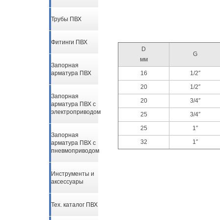
Трубы ПВХ
Фитинги ПВХ
D
G
мм
Запорная
16
1/2″
арматура ПВХ
20
1/2″
Запорная
20
3/4″
арматура ПВХ с
электроприводом
25
3/4″
25
1″
Запорная
32
1″
арматура ПВХ с
пневмоприводом
Инструменты и
аксессуары
Тех. каталог ПВХ