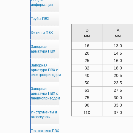
Общая
информация
Трубы ПВХ
D
A
Фитинги ПВХ
мм
мм
16
13,0
Запорная
арматура ПВХ
20
14.5
25
16,0
Запорная
32
18,0
арматура ПВХ с
электроприводом
40
20,5
50
23,5
Запорная
63
27,5
арматура ПВХ с
75
30,0
пневмоприводом
90
33,0
Инструменты и
110
37,0
аксессуары
Тех. каталог ПВХ