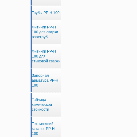
Трубы PP-H 100
Фитинги PP-H
100 для сварки
враструб
Фитинги PP-H
100 для
стыковой сварки
Запорная
арматура PP-H
100
Таблица
химической
стойкости
Технический
каталог PP-H
100