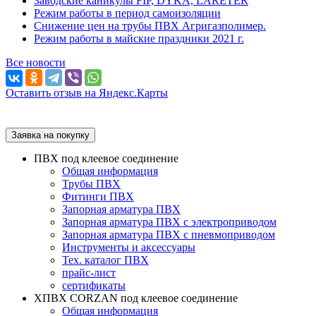
Заводские каникулы FIP, DYKA, LARETER
Режим работы в период самоизоляции
Снижение цен на трубы ПВХ Агригазполимер.
Режим работы в майские праздники 2021 г.
Все новости
Оставить отзыв на Яндекс.Карты
Заявка на покупку
ПВХ под клеевое соединение
Общая информация
Трубы ПВХ
Фитинги ПВХ
Запорная арматура ПВХ
Запорная арматура ПВХ с электроприводом
Запорная арматура ПВХ с пневмоприводом
Инструменты и аксессуары
Тех. каталог ПВХ
прайс-лист
сертификаты
ХПВХ CORZAN под клеевое соединение
Общая информация