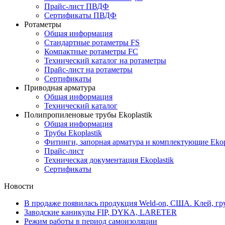
Прайс-лист ПВДФ
Сертификаты ПВДФ
Ротаметры
Общая информация
Стандартные ротаметры FS
Компактные ротаметры FC
Технический каталог на ротаметры
Прайс-лист на ротаметры
Сертификаты
Приводная арматура
Общая информация
Технический каталог
Полипропиленовые трубы Ekoplastik
Общая информация
Трубы Ekoplastik
Фитинги, запорная арматура и комплектующие Ekop
Прайс-лист
Техническая документация Ekoplastik
Сертификаты
Новости
В продаже появилась продукция Weld-on, США. Клей, гру
Заводские каникулы FIP, DYKA, LARETER
Режим работы в период самоизоляции