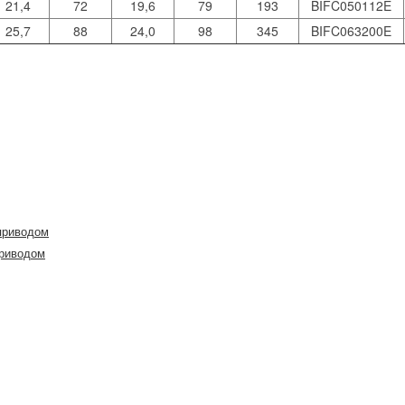
21,4
72
19,6
79
193
BIFC050112E
25,7
88
24,0
98
345
BIFC063200E
приводом
приводом