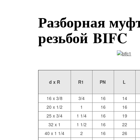
Разборная муф
резьбой BIFC
d x R
R1
PN
L
16 x 3/8
3/4
16
14
20 x 1/2
1
16
16
25 x 3/4
1 1/4
16
19
32 x 1
1 1/2
16
22
40 x 1 1/4
2
16
26