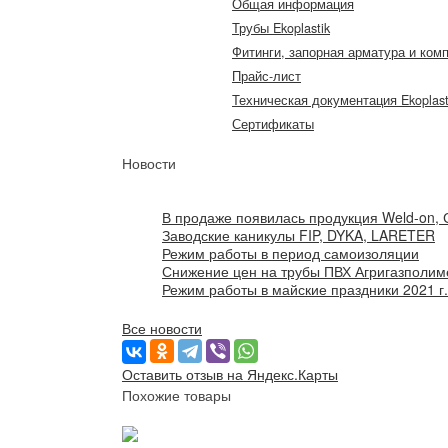
Общая информация
Трубы Ekoplastik
Фитинги, запорная арматура и ком
Прайс-лист
Техническая документация Ekoplast
Сертификаты
Новости
В продаже появилась продукция Weld-on, С
Заводские каникулы FIP, DYKA, LARETER
Режим работы в период самоизоляции
Снижение цен на трубы ПВХ Агригазполим
Режим работы в майские праздники 2021 г.
Все новости
Оставить отзыв на Яндекс.Карты
Похожие товары