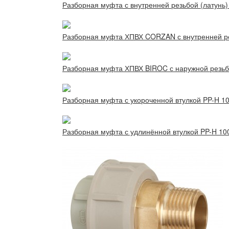
Разборная муфта с внутренней резьбой (латунь
Разборная муфта ХПВХ CORZAN с внутренней ре
Разборная муфта ХПВХ BIROC с наружной резьб
Разборная муфта с укороченной втулкой PP-H 10
Разборная муфта с удлинённой втулкой PP-H 100