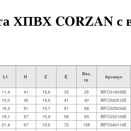
та ХПВХ CORZAN с 
Вес,
L1
H
Z
E
Артикул
гр
11,4
41
15,6
33
25
BIFC016038E
15,0
45
14,0
41
40
BIFC020012E
16,3
51
15,7
51
68
BIFC025034E
19,1
57
15,9
58
93
BIFC032100E
21,4
67
19,6
72
158
BIFC040114E