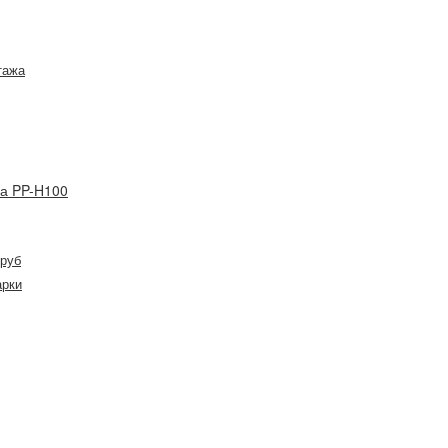
тажа
на PP-H100
труб
арки