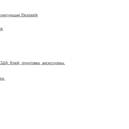
плектующие Ekoplastik
ik
ША. Клей, грунтовка, аксессуары.
ер.