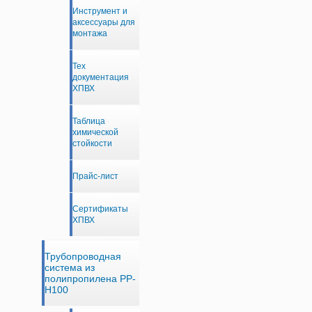
Инструмент и
аксессуары для
монтажа
Тех
документация
ХПВХ
Таблица
химической
стойкости
Прайс-лист
Сертификаты
ХПВХ
Трубопроводная
система из
полипропилена PP-
H100