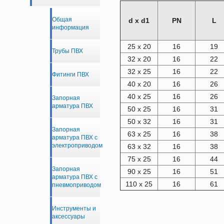
Общая
d x d1
PN
L
информация
25 x 20
16
19
Трубы ПВХ
32 x 20
16
22
32 x 25
16
22
Фитинги ПВХ
40 x 20
16
26
40 x 25
16
26
Запорная
арматура ПВХ
50 x 25
16
31
50 x 32
16
31
Запорная
63 x 25
16
38
арматура ПВХ с
электроприводом
63 x 32
16
38
75 x 25
16
44
Запорная
90 x 25
16
51
арматура ПВХ с
110 x 25
16
61
пневмоприводом
Инструменты и
аксессуары