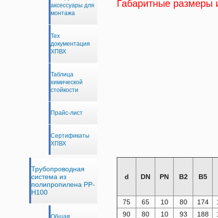
Габаритные размеры 
аксессуары для
монтажа
Тех
документация
ХПВХ
Таблица
химической
стойкости
Прайс-лист
Сертификаты
ХПВХ
Трубопроводная
система из
d
DN
PN
B2
B5
полипропилена PP-
H100
75
65
10
80
174
90
80
10
93
188
Общая