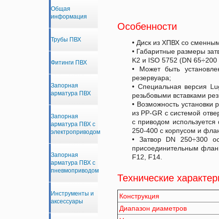
Общая
информация
Особенности
Трубы ПВХ
• Диск из ХПВХ со сменным
• Габаритные размеры затв
K2 и ISO 5752 (DN 65÷200 
Фитинги ПВХ
• Может быть установле
резервуара;
Запорная
• Специальная версия Lu
арматура ПВХ
резьбовыми вставками рез
• Возможность установки 
из PP-GR с системой отве
Запорная
с приводом используется 
арматура ПВХ с
250-400 с корпусом и фла
электроприводом
• Затвор DN 250÷300 ос
присоединительным фланц
Запорная
F12, F14.
арматура ПВХ с
пневмоприводом
Технические характер
Инструменты и
Конструкция
аксессуары
Диапазон диаметров