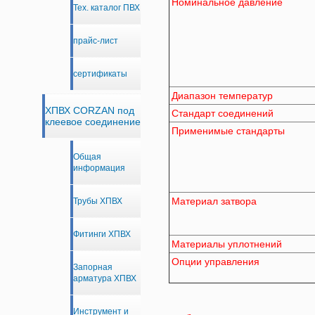
Номинальное давление
Тех. каталог ПВХ
прайс-лист
сертификаты
Диапазон температур
ХПВХ CORZAN под
Стандарт соединений
клеевое соединение
Применимые стандарты
Общая
информация
Материал затвора
Трубы ХПВХ
Фитинги ХПВХ
Материалы уплотнений
Опции управления
Запорная
арматура ХПВХ
Инструмент и