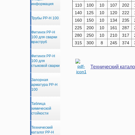
информация
110
100
10
107
202
140
125
10
120
222
Трубы PP-H 100
160
150
10
134
235
225
200
10
161
287
Фитинги PP-H
280
250
10
210
317
100 для сварки
враструб
315
300
8
245
374
Фитинги PP-H
100 для
стыковой сварки
Технический катал
Запорная
арматура PP-H
100
Таблица
химической
стойкости
Технический
каталог PP-H