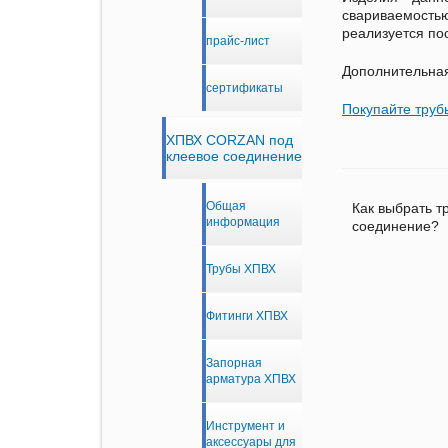
свариваемостью
реализуется по
прайс-лист
Дополнительна
сертификаты
Покупайте трубы
ХПВХ CORZAN под
клеевое соединение
Общая
Как выбрать т
информация
соединение?
Трубы ХПВХ
Фитинги ХПВХ
Запорная
арматура ХПВХ
Инструмент и
аксессуары для