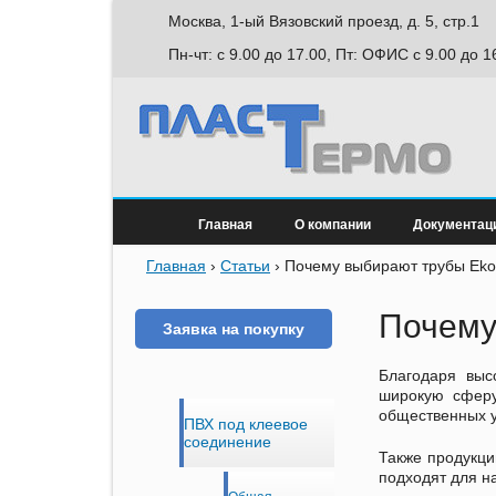
Москва, 1-ый Вязовский проезд, д. 5, стр.1
Пн-чт: с 9.00 до 17.00, Пт: ОФИС с 9.00 до 1
Главная
О компании
Документац
Главная
›
Статьи
›
Почему выбирают трубы Ekop
Почему
Заявка на покупку
Благодаря выс
широкую сферу
общественных у
ПВХ под клеевое
соединение
Также продукци
подходят для н