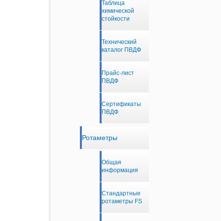
Таблица
химической
стойкости
Технический
каталог ПВДФ
Прайс-лист
ПВДФ
Сертификаты
ПВДФ
Ротаметры
Общая
информация
Стандартные
ротаметры FS