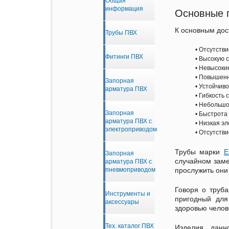
Общая
информация
Основные п
К основным дос
Трубы ПВХ
Отсутстви
Фитинги ПВХ
Высокую с
Невысокие
Повышенна
Запорная
Устойчиво
арматура ПВХ
Гибкость 
Небольшо
Запорная
Быстрота 
арматура ПВХ с
Низкая эл
электроприводом
Отсутстви
Трубы марки
E
Запорная
случайном заме
арматура ПВХ с
прослужить они
пневмоприводом
Говоря о труба
Инструменты и
пригодный для
аксессуары
здоровью челов
Тех. каталог ПВХ
Изделия данн