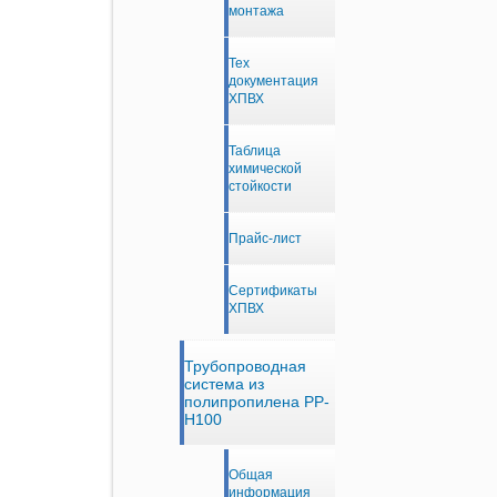
монтажа
Тех
документация
ХПВХ
Таблица
химической
стойкости
Прайс-лист
Сертификаты
ХПВХ
Трубопроводная
система из
полипропилена PP-
H100
Общая
информация