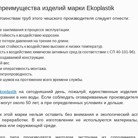
реимущества изделий марки Ekoplastik
тоинствам труб этого чешского производителя следует отнести:
е заиливания в процессе эксплуатации.
тойкость к воздействию коррозии.
 потери давления на трение по длине.
я стойкость к воздействию высоких и низких температур.
сть к воздействию химически активных сред (в соответствии с СП 40-101-96).
создаваемой конструкции.
й вес.
и оперативность монтажа.
ектропроводность.
е шумов на протяжении всего времени службы.
koplastik
на сегодняшний день, пожалуй, единственные изделия
рзании в них воды. Если соблюдать оговариваемые производителе
 могут около 50 лет, а при определенных условиях и дольше.
х этой марки нельзя оставить без внимания и экологический асп
 переработки. В его изготовлении не используются материалы
ека или окружающей среде.
ого типа производятся методом экструзии из сополимера