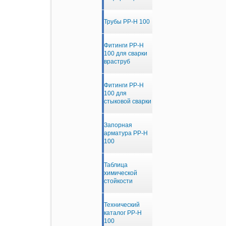
Трубы PP-H 100
Фитинги PP-H
100 для сварки
враструб
Фитинги PP-H
100 для
стыковой сварки
Запорная
арматура PP-H
100
Таблица
химической
стойкости
Технический
каталог PP-H
100