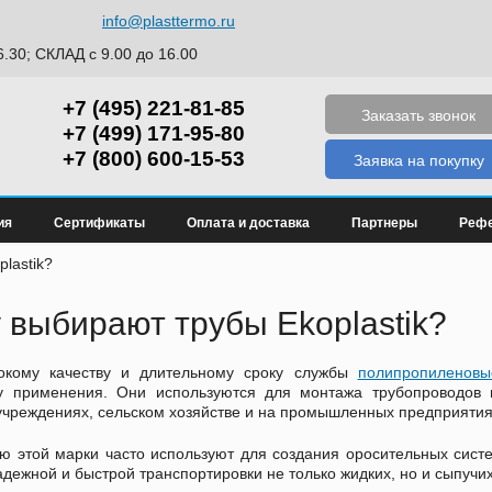
info@plasttermo.ru
6.30; СКЛАД с 9.00 до 16.00
+7 (495) 221-81-85
Заказать звонок
+7 (499) 171-95-80
+7 (800) 600-15-53
Заявка на покупку
ия
Сертификаты
Оплата и доставка
Партнеры
Рефе
lastik?
 выбирают трубы Ekoplastik?
окому качеству и длительному сроку службы
полипропиленовые
 применения. Они используются для монтажа трубопроводов 
чреждениях, сельском хозяйстве и на промышленных предприятия
ю этой марки часто используют для создания оросительных систе
адежной и быстрой транспортировки не только жидких, но и сыпучи