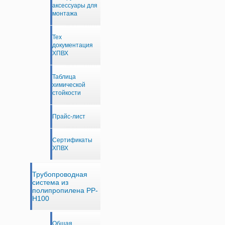
аксессуары для
монтажа
Тех
документация
ХПВХ
Таблица
химической
стойкости
Прайс-лист
Сертификаты
ХПВХ
Трубопроводная
система из
полипропилена PP-
H100
Общая