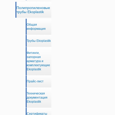
Полипропиленовые
трубы Ekoplastik
Общая
информация
Трубы Ekoplastik
Фитинги,
запорная
арматура и
комплектующие
Ekoplastik
Прайс-лист
Техническая
документация
Ekoplastik
Сертификаты