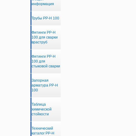
информация
Трубы PP-H 100
Фитинги PP-H
100 для сварки
враструб
Фитинги PP-H
100 для
стыковой сварки
Запорная
арматура PP-H
100
Таблица
химической
стойкости
Технический
каталог PP-H