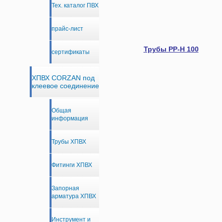
Тех. каталог ПВХ
прайс-лист
Трубы PP-H 100
сертификаты
ХПВХ CORZAN под
клеевое соединение
Общая
информация
Трубы ХПВХ
Фитинги ХПВХ
Запорная
арматура ХПВХ
Инструмент и