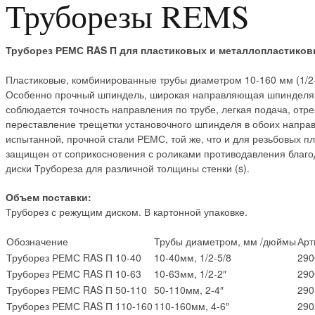
Труборезы REMS
Труборез РЕМС RAS П для пластиковых и металлопластиковых
Пластиковые, комбинированные трубы диаметром 10-160 мм (1/2-
Особенно прочный шпиндель, широкая направляющая шпинделя и
соблюдается точность направления по трубе, легкая подача, отр
переставление трещетки установочного шпинделя в обоих напра
испытанной, прочной стали РЕМС, той же, что и для резьбовых п
защищен от соприкосновения с роликами противодавления благо
диски Трубореза для различной толщины стенки (s).
Объем поставки:
Труборез с режущим диском. В картонной упаковке.
Обозначение
Трубы диаметром, мм /дюймы
Арт
Труборез РЕМС RAS П 10-40
10-40мм, 1/2-5/8
290
Труборез РЕМС RAS П 10-63
10-63мм, 1/2-2″
290
Труборез РЕМС RAS П 50-110
50-110мм, 2-4″
290
Труборез РЕМС RAS П 110-160
110-160мм, 4-6″
290