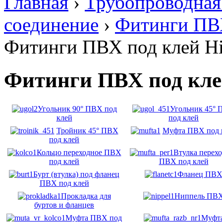
Главная
›
Трубопроводная
соединение
›
Фитинги ПВХ
Фитинги ПВХ под клей Hi
Фитинги ПВХ под клей
Угольник 90° ПВХ под
Угольник 45°
клей
под клей
Тройник 45° ПВХ
Муфта ПВХ под 
под клей
Кольцо переходное ПВХ
Втулка перех
под клей
ПВХ под клей
Бурт (втулка) под фланец
Фланец ПВ
ПВХ под клей
Прокладка для
Ниппель ПВ
буртов и фланцев
Муфта ПВХ под
Муфт