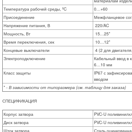
материалам издел
Температура рабочей среды, ºC
0…+60
Присоединение
Межфланцевое сог
Напряжение питания, В
220/AC
Мощность, Вт
15…25*
Время переключения, сек
10…12*
Концевые выключатели
4 (2 для двигателя
Электроподключение
Кабельный ввод в 
6…10 мм
Класс защиты
IP67 с зафиксиро
вводом
*
-
В зависимости от типоразмера (см. таблицу для заказа)
СПЕЦИФИКАЦИЯ
Корпус затвора
PVC-U поливинилх
Диск затвора
PVC-U поливинилх
Шток затвора
Сталь оцинкованна