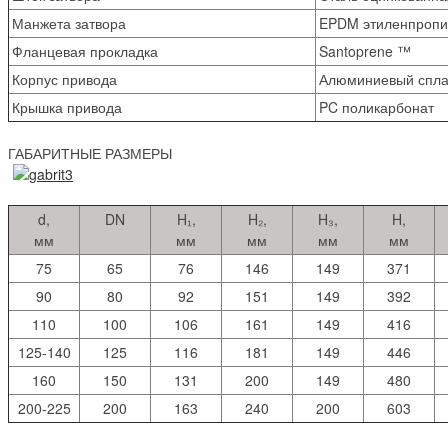
Манжета затвора
EPDM этиленпропи
Фланцевая прокладка
Santoprene ™
Корпус привода
Алюминиевый спла
Крышка привода
PC поликарбонат
ГАБАРИТНЫЕ РАЗМЕРЫ
d,
DN
H₁,
H₂,
H₃,
H,
мм
мм
мм
мм
мм
75
65
76
146
149
371
90
80
92
151
149
392
110
100
106
161
149
416
125-140
125
116
181
149
446
160
150
131
200
149
480
200-225
200
163
240
200
603