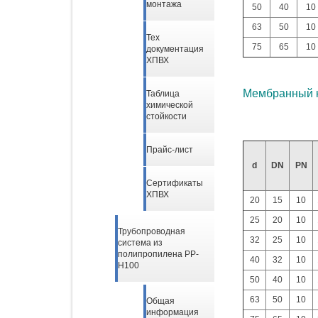
монтажа
50
40
10
63
50
10
Тех
75
65
10
документация
ХПВХ
Мембранный к
Таблица
химической
стойкости
Прайс-лист
d
DN
PN
Сертификаты
ХПВХ
20
15
10
25
20
10
Трубопроводная
32
25
10
система из
полипропилена PP-
40
32
10
H100
50
40
10
63
50
10
Общая
информация