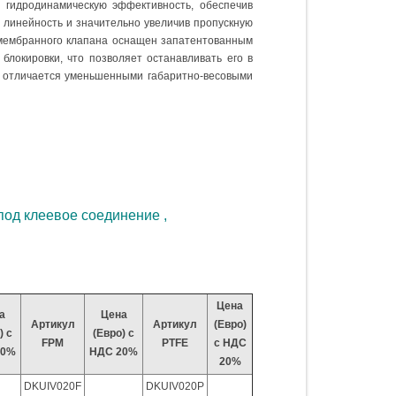
 гидродинамическую эффективность, обеспечив
 линейность и значительно увеличив пропускную
мембранного клапана оснащен запатентованным
локировки, что позволяет останавливать его в
 отличается уменьшенными габаритно-весовыми
д клеевое соединение ,
Цена
а
Цена
Артикул
Артикул
(Евро)
) с
(Евро) с
FPM
PTFE
с НДС
20%
НДС 20%
20%
DKUIV020F
DKUIV020P