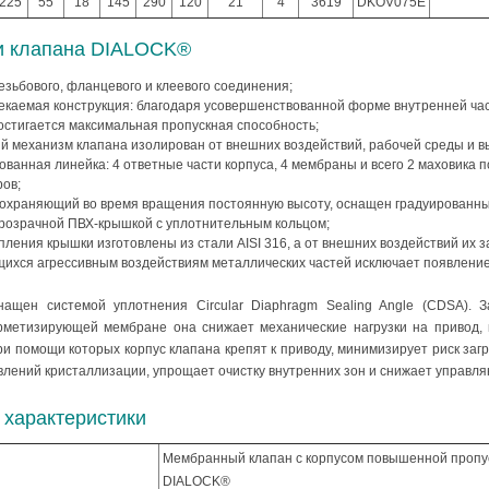
225
55
18
145
290
120
21
4
3619
DKOV075E
и клапана DIALOCK®
езьбового, фланцевого и клеевого соединения;
екаемая конструкция: благодаря усовершенствованной форме внутренней час
остигается максимальная пропускная способность;
й механизм клапана изолирован от внешних воздействий, рабочей среды и в
ванная линейка: 4 ответные части корпуса, 4 мембраны и всего 2 маховика 
ов;
сохраняющий во время вращения постоянную высоту, оснащен градуированн
озрачной ПВХ-крышкой с уплотнительным кольцом;
пления крышки изготовлены из стали AISI 316, а от внешних воздействий их 
ихся агрессивным воздействиям металлических частей исключает появление
нащен системой уплотнения Circular Diaphragm Sealing Angle (CDSA). 
рметизирующей мембране она снижает механические нагрузки на привод, 
при помощи которых корпус клапана крепят к приводу, минимизирует риск за
влений кристаллизации, упрощает очистку внутренних зон и снижает управл
 характеристики
Мембранный клапан с корпусом повышенной пропу
DIALOCK®