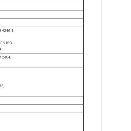
S 4346-1,
 EN ISO
41.
D 2464,
52,