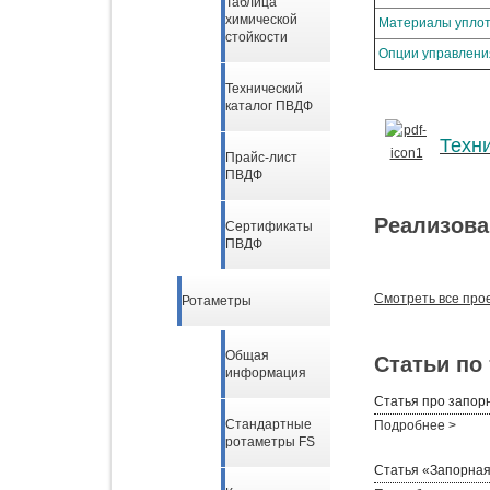
Таблица
химической
Материалы упло
стойкости
Опции управлени
Технический
каталог ПВДФ
Техн
Прайс-лист
ПВДФ
Реализова
Сертификаты
ПВДФ
Смотреть все про
Ротаметры
Общая
Статьи по
информация
Статья про запор
Стандартные
Подробнее >
ротаметры FS
Статья «Запорная