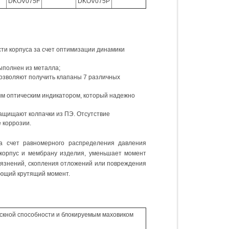
DKOV075F
DKOV075P
ти корпуса за счет оптимизации динамики
ыполнен из металла;
позволяют получить клапаны 7 различных
ым оптическим индикатором, который надежно
защищают колпачки из ПЭ. Отсутствие
 коррозии.
За счет равномерного распределения давления
корпус и мембрану изделия, уменьшает момент
грязнений, скопления отложений или повреждения
яющий крутящий момент.
скной способности и блокируемым маховиком