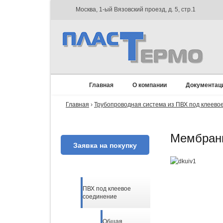
Москва, 1-ый Вязовский проезд, д. 5, стр.1
Главная
О компании
Документац
Главная
›
Трубопроводная система из ПВХ под клеево
Мембранн
Заявка на покупку
ПВХ под клеевое
соединение
Общая