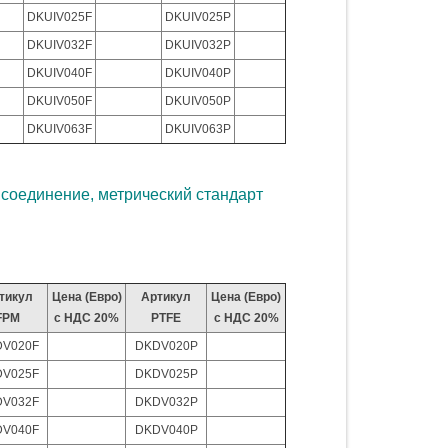
DKUIV025F
DKUIV025P
DKUIV032F
DKUIV032P
DKUIV040F
DKUIV040P
DKUIV050F
DKUIV050P
DKUIV063F
DKUIV063P
оединение, метрический стандарт
тикул
Цена (Евро)
Артикул
Цена (Евро)
FPM
с НДС 20%
PTFE
с НДС 20%
V020F
DKDV020P
V025F
DKDV025P
V032F
DKDV032P
V040F
DKDV040P