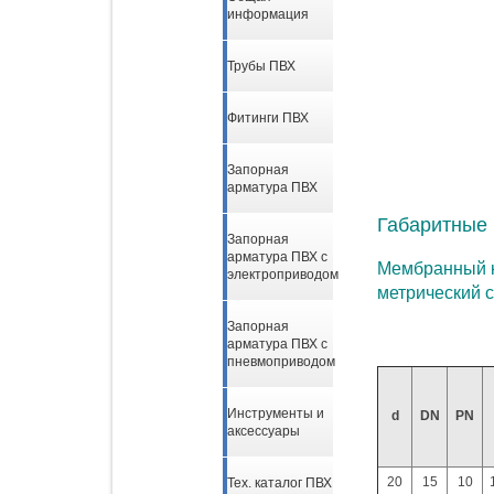
информация
Трубы ПВХ
Фитинги ПВХ
Запорная
арматура ПВХ
Габаритные 
Запорная
арматура ПВХ с
Мембранный к
электроприводом
метрический 
Запорная
арматура ПВХ с
пневмоприводом
Инструменты и
d
DN
PN
аксессуары
20
15
10
Тех. каталог ПВХ