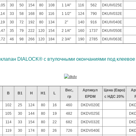
105
30
50
154
80
108
1 1/4″
116
562
DKUIV025E
114
33
58
168
80
116
1 1/2″
124
790
DKUIV032E
119
30
72
192
80
134
2″
140
916
DKUIV040E
147
35
79
222
120
154
2 1/4″
160
1737
DKUIV050E
172
46
98
266
120
184
2 3/4″
190
2785
DKUIV063E
лапан DIALOCK® с втулочными окончаниями под клеевое с
Вес,
Артикул
Цена (Евро)
Ар
B
B1
H
H1
L
гр
EPDM
с НДС 20%
102
25
124
80
16
460
DKDV020E
DKD
105
30
144
80
19
482
DKDV025E
DKD
114
33
154
80
22
682
DKDV032E
DKD
119
30
174
80
26
726
DKDV040E
DKD