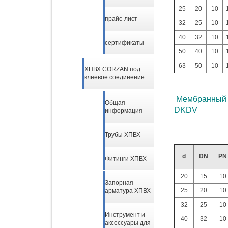
25
20
10
прайс-лист
32
25
10
40
32
10
сертификаты
50
40
10
63
50
10
ХПВХ CORZAN под
клеевое соединение
Мембранный к
Общая
DKDV
информация
Трубы ХПВХ
d
DN
PN
Фитинги ХПВХ
20
15
10
Запорная
25
20
10
арматура ХПВХ
32
25
10
Инструмент и
40
32
10
аксессуары для