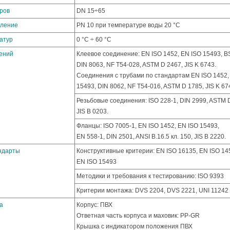
ров
DN 15÷65
вление
PN 10 при температуре воды 20 °C
атур
0 °C ÷ 60 °C
ений
Клеевое соединение:
EN ISO 1452, EN ISO 15493, B
DIN 8063, NF T54-028, ASTM D 2467, JIS K 6743.
Соединения с трубами по стандартам EN ISO 1452,
15493, DIN 8062, NF T54-016, ASTM D 1785, JIS K 67
Резьбовые соединения:
ISO 228-1, DIN 2999, ASTM 
JIS B 0203.
Фланцы:
ISO 7005-1, EN ISO 1452, EN ISO 15493,
EN 558-1, DIN 2501, ANSI B.16.5 кл. 150, JIS B 2220.
ндарты
Конструктивные критерии:
EN ISO 16135, EN ISO 14
EN ISO 15493
Методики и требования к тестированию:
ISO 9393
Критерии монтажа:
DVS 2204, DVS 2221, UNI 11242
а
Корпус
: ПВХ
Ответная часть корпуса и маховик:
PP-GR
Крышка с индикатором положения ПВХ