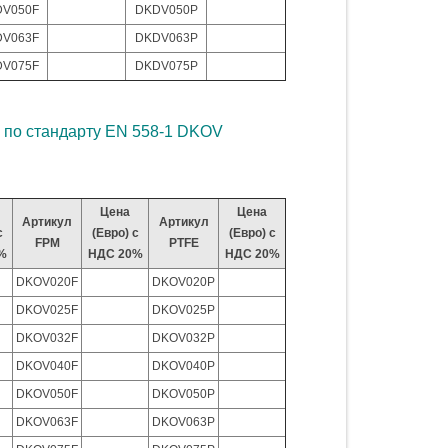
V050F
DKDV050P
V063F
DKDV063P
V075F
DKDV075P
 по стандарту EN 558-1 DKOV
Цена
Цена
Артикул
Артикул
с
(Евро) с
(Евро) с
FPM
PTFE
%
НДС 20%
НДС 20%
DKOV020F
DKOV020P
DKOV025F
DKOV025P
DKOV032F
DKOV032P
DKOV040F
DKOV040P
DKOV050F
DKOV050P
DKOV063F
DKOV063P