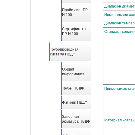
Диапазон диамет
Прайс-лист PP-
Номинальное да
H 100
Диапазон темпер
Сертификаты
Стандарт соедин
PP-H 100
Трубопроводная
система ПВДФ
Общая
информация
Трубы ПВДФ
Применимые ста
Фитинги ПВДФ
Запорная
Материал клапан
арматура ПВДФ