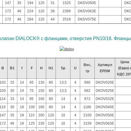
147
35
194
120
31
1525
DKDV050E
DKD
172
46
224
120
38
2389
DKDV063E
DKD
172
46
284
120
44
2519
DKDV075E
DKD
лапан DIALOCK® с фланцами, отверстия PN10/16. Фланцы
Цена
Вес,
Артикул
B
B1
f
F
H
H1
Sp
U
(Евро) 
гр
EPDM
НДС 20
102
25
14
65
130
80
13,5
4
690
DKOV020E
105
30
14
75
150
80
13,5
4
682
DKOV025E
114
33
14
85
160
80
14
4
972
DKOV032E
119
30
18
100
180
80
14
4
1186
DKOV040E
147
35
18
110
200
120
16
4
2100
DKOV050E
172
46
18
125
230
120
16
4
3159
DKOV063E