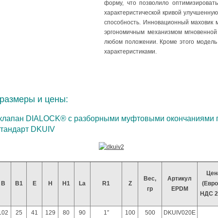
форму, что позволило оптимизировать
характеристической кривой улучшенную
способность. Инновационный маховик 
эргономичным механизмом мгновенной б
любом положении. Кроме этого модель
характеристиками.
размеры и цены:
лапан DIALOCK® с разборными муфтовыми окончаниями по
стандарт DKUIV
Цен
Вес,
Артикул
B
B1
E
H
H1
La
R1
Z
(Евро
гр
EPDM
НДС 
102
25
41
129
80
90
1″
100
500
DKUIV020E