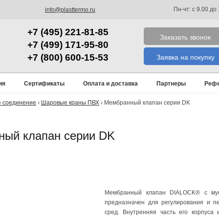
Пн-чт: с 9.00 до
info@plasttermo.ru
+7 (495) 221-81-85
Заказать звонок
+7 (499) 171-95-80
+7 (800) 600-15-53
Заявка на покупку
ия
Сертификаты
Оплата и доставка
Партнеры
Рефе
е соединение
›
Шаровые краны ПВХ
›
Мембранный клапан серии DK
ый клапан серии DK
Мембранный клапан DIALOCK® с му
предназначен для регулирования и п
сред. Внутренняя часть его корпуса