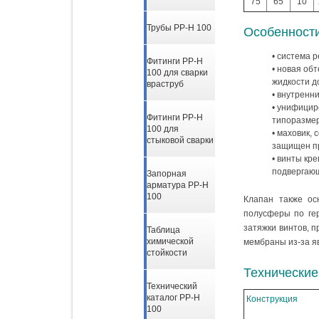
75
65
10
Трубы PP-H 100
Особенност
система р
Фитинги PP-H
новая обт
100 для сварки
жидкости д
враструб
внутренни
унифициро
Фитинги PP-H
типоразмер
100 для
маховик, 
стыковой сварки
защищен пр
винты кре
подвергающ
Запорная
арматура PP-H
100
Клапан также ос
полусферы по ге
затяжки винтов, 
Таблица
химической
мембраны из-за я
стойкости
Технические
Технический
каталог PP-H
Конструкция
100