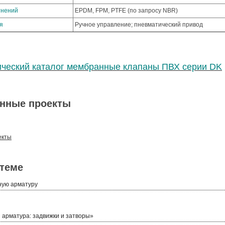
тнений
EPDM, FPM, PTFE (по запросу NBR)
я
Ручное управление; пневматический привод
ический каталог мембранные клапаны ПВХ серии DK
нные проекты
екты
 теме
ную арматуру
 арматура: задвижки и затворы»