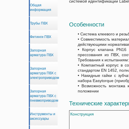
системой идентификации Labell
Общая
информация
Особенности
Трубы ПВХ
• Система клеевого и резь
Фитинги ПВХ
•
Совместимость материа
действующими норматива
•
Корпус клапана PN16
Запорная
прессования из ПВХ, соо
арматура ПВХ
Требования к испытаниям: 
•
Компактный корпус
в со
Запорная
стандартом EN 1452, пол
арматура ПВХ с
• Накидные гайки с зубч
электроприводом
набора Easytorque (приоб
•
Возможность монтажа к
положении
Запорная
арматура ПВХ с
пневмоприводом
Технические характер
Конструкция
Инструменты и
аксессуары