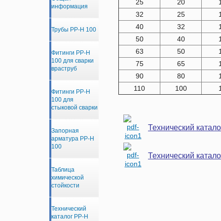
25
20
информация
32
25
40
32
Трубы PP-H 100
50
40
63
50
Фитинги PP-H
100 для сварки
75
65
враструб
90
80
110
100
Фитинги PP-H
100 для
стыковой сварки
Технический катал
Запорная
арматура PP-H
100
Технический катал
Таблица
химической
стойкости
Технический
каталог PP-H