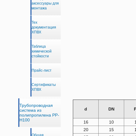
аксессуары для
монтажа
Тех
документация
ХПВХ
Таблица
химической
стойкости
Прайс-лист
Сертификаты
ХПВХ
Трубопроводная
d
DN
система из
полипропилена PP-
H100
16
10
20
15
Общая