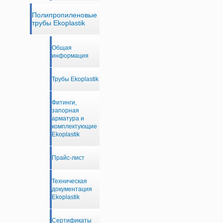
Полипропиленовые
трубы Ekoplastik
Общая
информация
Трубы Ekoplastik
Фитинги,
запорная
арматура и
комплектующие
Ekoplastik
Прайс-лист
Техническая
документация
Ekoplastik
Сертификаты