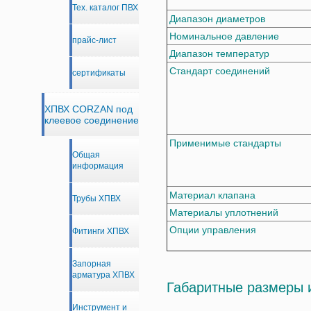
Тех. каталог ПВХ
Диапазон диаметров
Номинальное давление
прайс-лист
Диапазон температур
Стандарт соединений
сертификаты
ХПВХ CORZAN под
клеевое соединение
Применимые стандарты
Общая
информация
Материал клапана
Трубы ХПВХ
Материалы уплотнений
Опции управления
Фитинги ХПВХ
Запорная
арматура ХПВХ
Габаритные размеры 
Инструмент и