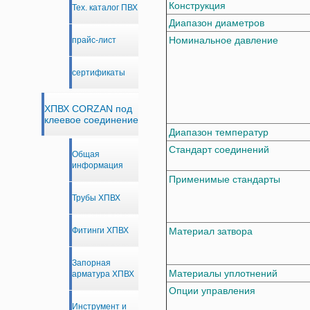
Конструкция
Тех. каталог ПВХ
Диапазон диаметров
Номинальное давление
прайс-лист
сертификаты
ХПВХ CORZAN под
клеевое соединение
Диапазон температур
Стандарт соединений
Общая
информация
Применимые стандарты
Трубы ХПВХ
Материал затвора
Фитинги ХПВХ
Запорная
Материалы уплотнений
арматура ХПВХ
Опции управления
Инструмент и