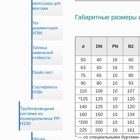
аксессуары для
монтажа
Габаритные размеры 
Тех
документация
ХПВХ
d
DN
PN
B2
Таблица
химической
стойкости
50
40
16
60
63
50
16
70
Прайс-лист
75
65
10
80
90
80
10
93
Сертификаты
110
100
10
107
ХПВХ
*125
125
10
120
140
125
10
120
Трубопроводная
система из
160
150
10
134
полипропилена PP-
*200
200
10
161
H100
225
200
10
161
* — со специальными буртами
Общая