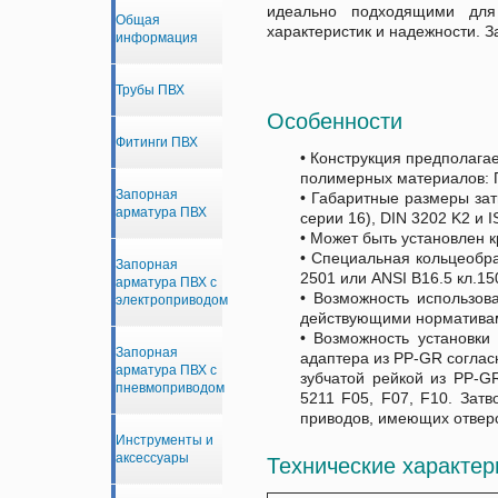
идеально подходящими для
Общая
характеристик и надежности. 
информация
Трубы ПВХ
Особенности
Фитинги ПВХ
• Конструкция предполага
полимерных материалов: 
Запорная
• Габаритные размеры зат
арматура ПВХ
серии 16), DIN 3202 K2 и 
• Может быть установлен к
•
Специальная кольцеобра
Запорная
2501 или ANSI B16.5 кл.1
арматура ПВХ с
•
Возможность использов
электроприводом
действующими норматива
• Возможность установки
Запорная
адаптера из PP-GR соглас
арматура ПВХ с
зубчатой рейкой из PP-G
пневмоприводом
5211 F05, F07, F10. Зат
приводов, имеющих отверс
Инструменты и
аксессуары
Технические характер