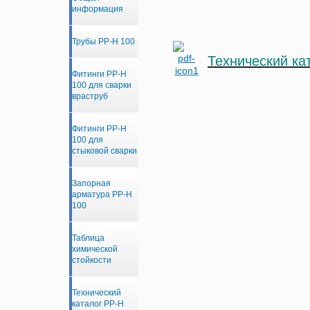
информация
Трубы PP-H 100
Технический ка
Фитинги PP-H
100 для сварки
враструб
Фитинги PP-H
100 для
стыковой сварки
Запорная
арматура PP-H
100
Таблица
химической
стойкости
Технический
каталог PP-H