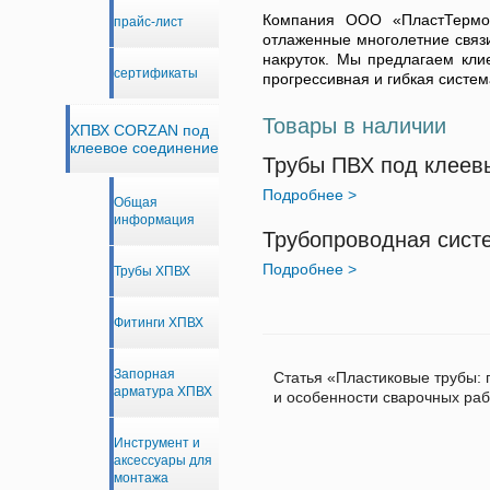
Компания ООО «ПластТермо»
прайс-лист
отлаженные многолетние связ
накруток. Мы предлагаем кли
сертификаты
прогрессивная и гибкая систе
Товары в наличии
ХПВХ CORZAN под
клеевое соединение
Трубы ПВХ под клеев
Подробнее >
Общая
информация
Трубопроводная сист
Подробнее >
Трубы ХПВХ
Фитинги ХПВХ
Запорная
Статья «Пластиковые трубы:
арматура ХПВХ
и особенности сварочных раб
Инструмент и
аксессуары для
монтажа