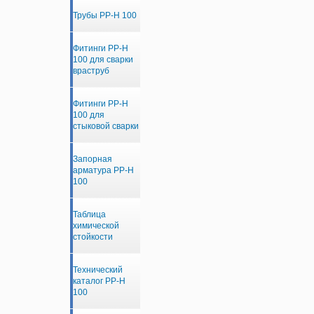
Трубы PP-H 100
Фитинги PP-H
100 для сварки
враструб
Фитинги PP-H
100 для
стыковой сварки
Запорная
арматура PP-H
100
Таблица
химической
стойкости
Технический
каталог PP-H
100