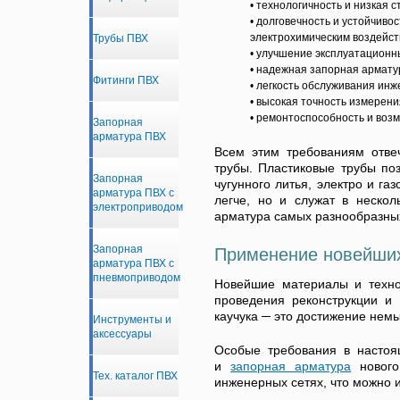
технологичность и низкая 
долговечность и устойчиво
электрохимическим воздейст
Трубы ПВХ
улучшение эксплуатационны
надежная запорная арматур
Фитинги ПВХ
легкость обслуживания инж
высокая точность измерени
ремонтоспособность и возм
Запорная
арматура ПВХ
Всем этим требованиям отве
трубы. Пластиковые трубы по
Запорная
чугунного литья, электро и г
арматура ПВХ с
легче, но и служат в неско
электроприводом
арматура самых разнообразных
Запорная
Применение новейших
арматура ПВХ с
пневмоприводом
Новейшие материалы и техно
проведения реконструкции и 
каучука ─ это достижение нем
Инструменты и
аксессуары
Особые требования в настоя
и
запорная арматура
нового
Тех. каталог ПВХ
инженерных сетях, что можно 