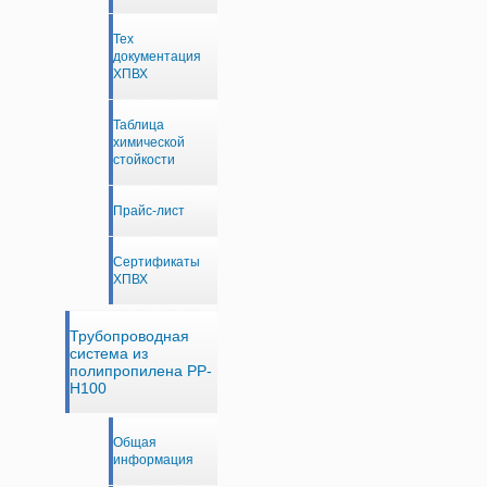
Тех
документация
ХПВХ
Таблица
химической
стойкости
Прайс-лист
Сертификаты
ХПВХ
Трубопроводная
система из
полипропилена PP-
H100
Общая
информация