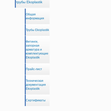
трубы Ekoplastik
Общая
информация
Трубы Ekoplastik
Фитинги,
запорная
арматура и
комплектующие
Ekoplastik
Прайс-лист
Техническая
документация
Ekoplastik
Сертификаты